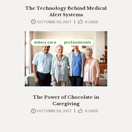
The Technology Behind Medical
Alert Systems
OCTUBRE 30, 2017
|
0
LIKES
eldery care
professionals
The Power of Chocolate in
Caregiving
OCTUBRE 30, 2017
|
0
LIKES