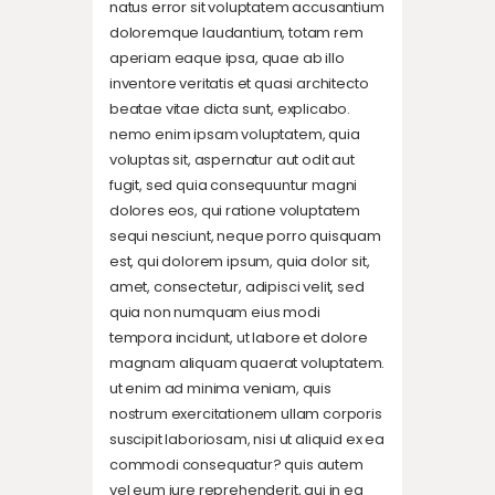
natus error sit voluptatem accusantium
doloremque laudantium, totam rem
aperiam eaque ipsa, quae ab illo
inventore veritatis et quasi architecto
beatae vitae dicta sunt, explicabo.
nemo enim ipsam voluptatem, quia
voluptas sit, aspernatur aut odit aut
fugit, sed quia consequuntur magni
dolores eos, qui ratione voluptatem
sequi nesciunt, neque porro quisquam
est, qui dolorem ipsum, quia dolor sit,
amet, consectetur, adipisci velit, sed
quia non numquam eius modi
tempora incidunt, ut labore et dolore
magnam aliquam quaerat voluptatem.
ut enim ad minima veniam, quis
nostrum exercitationem ullam corporis
suscipit laboriosam, nisi ut aliquid ex ea
commodi consequatur? quis autem
vel eum iure reprehenderit, qui in ea