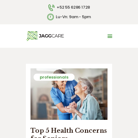
+52 55 6286 1728
Lu-Vn: 9am - 5pm
INICIO
LA EMPRESA
SERVICIOS
CONTACTO
ENGLISH
professionals
Top 5 Health Concerns