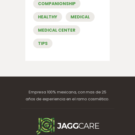
COMPANIONSHIP
HEALTHY
MEDICAL
MEDICAL CENTER
TIPS
Empresa 100% mexicana, con mas de 25
años de experiencia en el ramo cosmético.