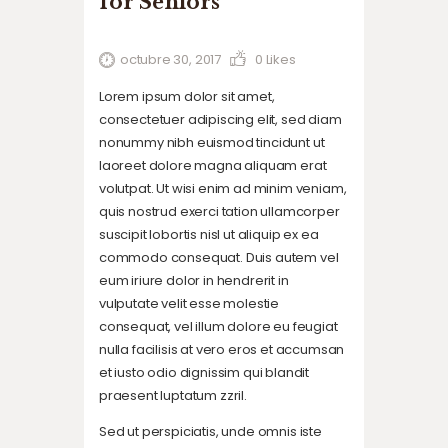
for Seniors
octubre 30, 2017
0
Likes
Lorem ipsum dolor sit amet,
consectetuer adipiscing elit, sed diam
nonummy nibh euismod tincidunt ut
laoreet dolore magna aliquam erat
volutpat. Ut wisi enim ad minim veniam,
quis nostrud exerci tation ullamcorper
suscipit lobortis nisl ut aliquip ex ea
commodo consequat. Duis autem vel
eum iriure dolor in hendrerit in
vulputate velit esse molestie
consequat, vel illum dolore eu feugiat
nulla facilisis at vero eros et accumsan
et iusto odio dignissim qui blandit
praesent luptatum zzril.
Sed ut perspiciatis, unde omnis iste