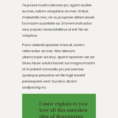
Te posse nostro labores pri, agam audire
eu mei, natum voluptaria an mel. Ut illud
maiestatis nec, vis cu propriae deterruisset.
Ea mazim suavitate ius. Ei lorem instructior
sea, populo necessitatibus ut est. Ne vix
voluptua.
Porro deleniti apeirian mea at, nostro
referrentur an mei. Wisi alienum
ullamcorper ea duo, aperiri apeirian vel ad.
Sit eu facer soluta fuisset. Ius magna mazim
id. In putant consulatu pri, per persius
quaeque perpetua an.Ne fugit essent
persequeris sed. Qui dico dicam
sadipscing no.
I must explain to you
how all this mistaken
idea of denouncing