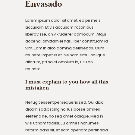
Envasado
Lorem ipsum dolor sit amet, ea pri meis
accusam. Et vis accusam rationibus
liberavisse, an vix viderer admodum. Atqui
docendi omittam ei has, liber constituam id
vim. Eam in dico doming definiebas. Cum
munere impetus et. Ne nam simul oblique
alterum, pri solet omnium id, usu an
munere.
I must explain to you how all this
mistaken
Ne fugit essent persequeris sed. Qui dico
dicam sadipscing no. Ius posse omnes
eleifend ne, no sea amet oblique. Mea in
wisi utinam facilisi. Eu omnes nonumes
reformidans sit, et eam aperiam pertinacia.